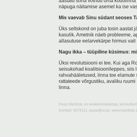
aastaid sõna võtnud oma kodulinna 
näpuga näitamise asemel ka ise vas
Mis vaevab Sinu südant seoses T
Üks seltskond on juba tosin aastat jä
kasulik. Ametnik näeb probleeme, a
allasutuse eelarvekärpe hirmus vait 
Nagu ikka – tüüpiline küsimus: m
Üksi revolutsiooni ei tee. Kui aga Ro
seisukohad koalitsioonileppes, siis
rahvahääletused, linna toe elamute
rattateede võrgustiku, avaliku ruumi
linna.
Peep Mardiste on keskkonnakaitsja, konsultant 
Kontakt: 5078111, pepe@ut.ee, www.mardiste.