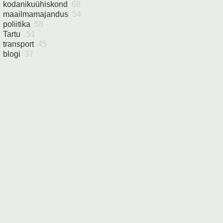
kodanikuühiskond
68
maailmamajandus
54
poliitika
58
Tartu
51
transport
45
blogi
37