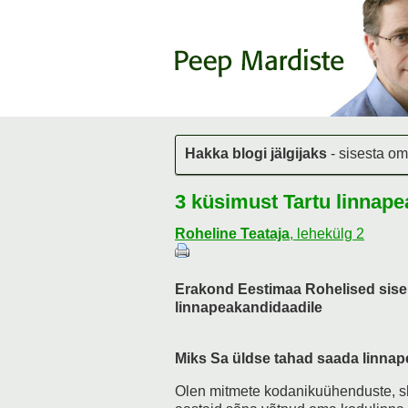
Hakka blogi jälgijaks
- sisesta om
3 küsimust Tartu linnap
Roheline Teataja
,
lehekülg 2
Erakond Eestimaa Rohelised sise
linnapeakandidaadile
Miks Sa üldse tahad saada linna
Olen mitmete kodanikuühenduste, sh