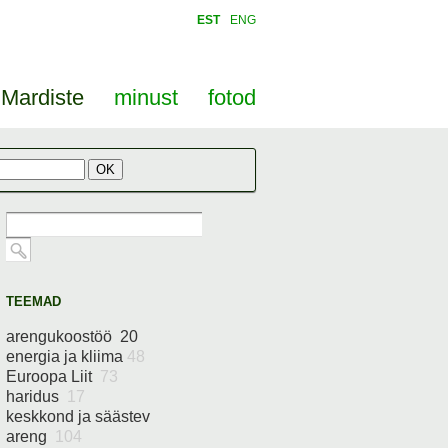
EST
ENG
Mardiste
minust
fotod
TEEMAD
arengukoostöö 20
energia ja kliima
48
Euroopa Liit
73
haridus
17
keskkond ja säästev
areng
104