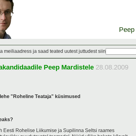
Peep 
a meiliaadress ja saad teated uutest juttudest siin
eakandidaadile Peep Mardistele
28.08.2009
lehe "Roheline Teataja" küsimused
peaks?
 Eesti Rohelise Liikumise ja Supilinna Seltsi raames