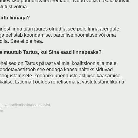
tulevikku puudutavatel teemadel. Nüüd võiks hakata kõrvalt
tutust võtma.
artu linnaga?
rjest linna tüüri juures olnud ja see pole linna arengule
ga eelistab koondamise, parteilise noomituse või oma
olla. See ei ole hea.
is muutub Tartus, kui Sina saad linnapeaks?
helised on Tartus pärast valimisi koalitsioonis ja meie
 loodetavasti toob see endaga kaasa näiteks siduvad
 soojustamisele, kodanikuühenduste aktiivse kaasamise,
 kaitse. Laiemalt öeldes rohelisema ja vastutustundlikuma
ja kodanikuühiskonna aktivist.
ee