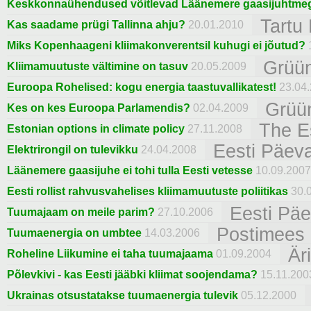
Keskkonnaühendused võitlevad Läänemere gaasijuhtme
Tartu
Kas saadame prügi Tallinna ahju?
20.01.2010
Miks Kopenhaageni kliimakonverentsil kuhugi ei jõutud?
Grüü
Kliimamuutuste vältimine on tasuv
20.05.2009
Euroopa Rohelised: kogu energia taastuvallikatest!
23.04
Grüü
Kes on kes Euroopa Parlamendis?
02.04.2009
The E
Estonian options in climate policy
27.11.2008
Eesti Päeva
Elektrirongil on tulevikku
24.04.2008
Läänemere gaasijuhe ei tohi tulla Eesti vetesse
10.09.2007
Eesti rollist rahvusvahelises kliimamuutuste poliitikas
30.
Eesti Päe
Tuumajaam on meile parim?
27.10.2006
Postimees
Tuumaenergia on umbtee
14.03.2006
Är
Roheline Liikumine ei taha tuumajaama
01.09.2004
Põlevkivi - kas Eesti jääbki kliimat soojendama?
15.11.200
Ukrainas otsustatakse tuumaenergia tulevik
05.12.2000