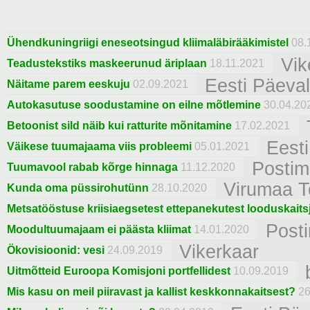
Ühendkuningriigi eneseotsingud kliimaläbirääkimistel
08.
Vik
Teadustekstiks maskeerunud äriplaan
18.11.2021
Eesti Päeval
Näitame parem eeskuju
02.09.2021
Autokasutuse soodustamine on eilne mõtlemine
30.04.20
Betoonist sild näib kui ratturite mõnitamine
17.02.2021
Eest
Väikese tuumajaama viis probleemi
05.01.2021
Posti
Tuumavool rabab kõrge hinnaga
11.12.2020
Virumaa T
Kunda oma püssirohutünn
28.10.2020
Metsatööstuse kriisiaegsetest ettepanekutest looduskaitsja
Post
Moodultuumajaam ei päästa kliimat
14.01.2020
Vikerkaar
Ökovisioonid: vesi
24.09.2019
Uitmõtteid Euroopa Komisjoni portfellidest
10.09.2019
Mis kasu on meil piiravast ja kallist keskkonnakaitsest?
26