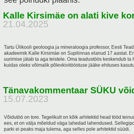
Kalle Kirsimäe on alati kive ko
21.04.2025
Tartu Ülikooli geoloogia ja mineraloogia professor, Eesti Te
akadeemik Kalle Kirsimäe on Supilinnas elanud 17 aastat. 
uurimise jätab ta aga teistele. Oma teadustöös keskendub ta h
kuidas oleks võimalik põlevkivitööstuse jääke ehituses kasutu
Tänavakommentaar SÜKU võid
15.07.2023
Võidutöö on tore. Tegelikult on kõik arhitektid head tööd tei
ees, et on välja mõeldud väga lahedad lahendused. Sellegipoo
parki ei peaks maja tulema, aga selles pole arhitektid süüdi.