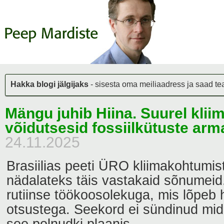
Hakka blogi jälgijaks
- sisesta oma meiliaadress ja saad teat
Mängu juhib Hiina. Suurel kli
võidutsesid fossiilkütuste arm
24.11.2025
Brasiilias peeti ÜRO kliimakohtumist
nädalateks täis vastakaid sõnumeid.
rutiinse töökoosolekuga, mis lõpeb 
otsustega. Seekord ei sündinud mida
see polnudki plaanis.