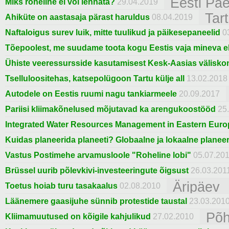
Eesti Päe
Miks roheline ei või lennata?
29.04.2019
Tar
Ahiküte on aastasaja pärast haruldus
08.04.2019
Naftaloigus surev luik, mitte tuulikud ja päikesepaneelid
03
Tõepoolest, me suudame toota kogu Eestis vaja mineva ele
Ühiste veeressursside kasutamisest Kesk-Aasias väliskon
Tselluloositehas, katsepolügoon Tartu külje all
13.02.2018
Autodele on Eestis ruumi nagu tankiarmeele
20.09.2017
Pariisi kliimakõnelused mõjutavad ka arengukoostööd
25.
Integrated Water Resources Management in Eastern Europ
Kuidas planeerida planeeti? Globaalne ja lokaalne planee
Vastus Postimehe arvamusloole "Roheline lobi"
05.07.20
Brüssel uurib põlevkivi-investeeringute õigsust
26.03.201
Äripäev
Toetus hoiab turu tasakaalus
02.08.2010
Läänemere gaasijuhe sünnib protestide taustal
23.03.201
Põh
Kliimamuutused on kõigile kahjulikud
27.02.2010