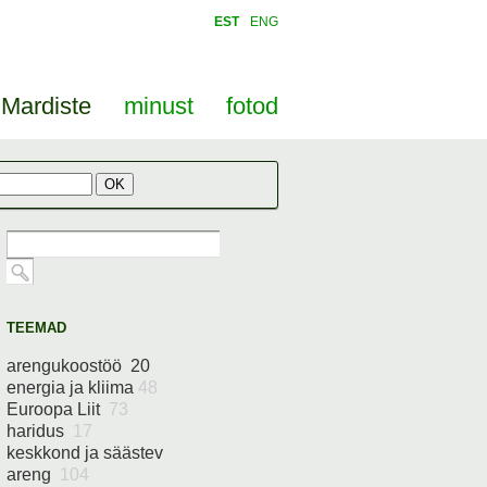
EST
ENG
Mardiste
minust
fotod
TEEMAD
arengukoostöö 20
energia ja kliima
48
Euroopa Liit
73
haridus
17
keskkond ja säästev
areng
104