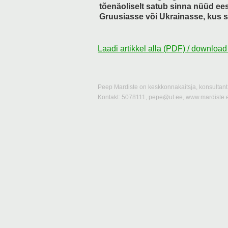
tõenäoliselt satub sinna nüüd ees
Gruusiasse või Ukrainasse, kus s
Laadi artikkel alla (PDF) / download
Peep Mardiste on keskkonnakaitsja, konsultant 
Kontakt: 5078111, pepe@ut.ee, www.mardiste.