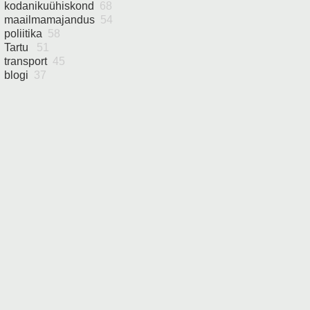
kodanikuühiskond
68
maailmamajandus
54
poliitika
58
Tartu
51
transport
45
blogi
37