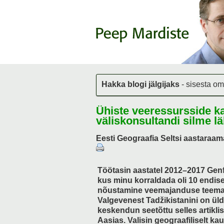
Hakka blogi jälgijaks
- sisesta om
Ühiste veeressursside k
väliskonsultandi silme l
Eesti Geograafia Seltsi aastaraam
Töötasin aastatel 2012–2017 Ge
kus minu korraldada oli 10 endise
nõustamine veemajanduse teemad
Valgevenest Tadžikistanini on üld
keskendun seetõttu selles artik
Aasias. Valisin geograafiliselt k