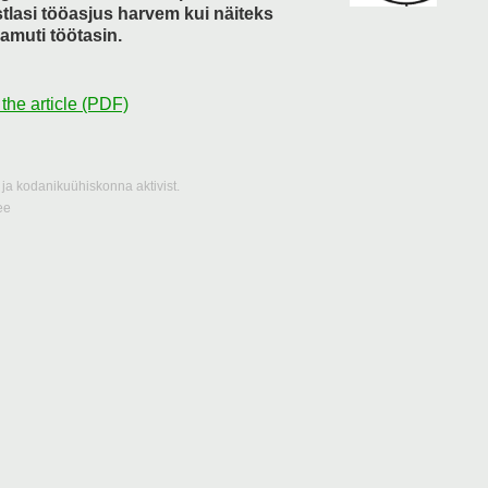
tlasi tööasjus harvem kui näiteks
amuti töötasin.
 the article (PDF)
ja kodanikuühiskonna aktivist.
ee