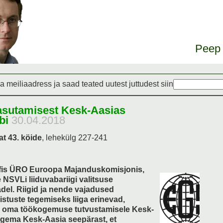
Peep 
a meiliaadress ja saad teated uutest juttudest siin
asutamisest Kesk-Aasias
äbi
30.04.2018
at 43. köide
,
lehekülg 227-241
nfis ÜRO Euroopa Majanduskomisjonis,
 NSVLi liiduvabariigi valitsuse
el. Riigid ja nende vajadused
istuste tegemiseks liiga erinevad,
lis oma töökogemuse tutvustamisele Kesk-
augema Kesk-Aasia seepärast, et