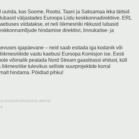
 uurida, kas Soome, Rootsi, Taani ja Saksamaa ikka täitsid
lubasid väljastades Euroopa Liidu keskkonnadirektiive. ERL
ebuses viidatakse, et neli liikmesriiki rikkusid lubasid
keskkonnamõjude hindamise direktiivi, linnukaitse- ja
gevuses igapäevane – neid saab esitada iga kodanik või
iikmesriikide vastu kaebusi Euroopa Komisjon ise. Eesti
le võimalik peatada Nord Stream gaasitrassi ehitust, küll
ikmesriike tulevikus selliste suurprojektide korral
malt hindama. Pöidlad pihku!
ja kodanikuühiskonna aktivist.
ee