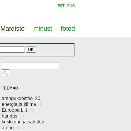
EST
ENG
Mardiste
minust
fotod
TEEMAD
arengukoostöö 20
energia ja kliima
48
Euroopa Liit
73
haridus
17
keskkond ja säästev
areng
104