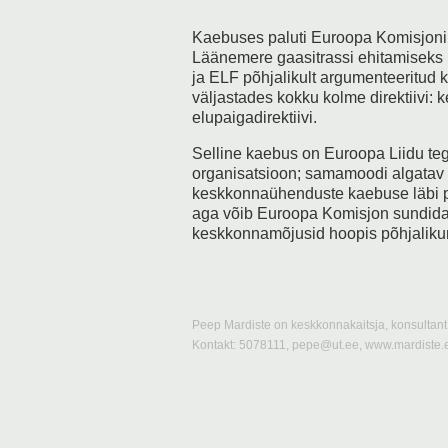
Kaebuses paluti Euroopa Komisjonil
Läänemere gaasitrassi ehitamiseks 
ja ELF põhjalikult argumenteeritud ka
väljastades kokku kolme direktiivi: 
elupaigadirektiivi.
Selline kaebus on Euroopa Liidu te
organisatsioon; samamoodi algatav l
keskkonnaühenduste kaebuse läbi po
aga võib Euroopa Komisjon sundida li
keskkonnamõjusid hoopis põhjaliku
Peep Mardiste on keskkonnakaitsja, konsultant 
Kontakt: 5078111, pepe@ut.ee, www.mardiste.