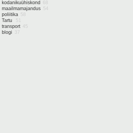
kodanikuühiskond
68
maailmamajandus
54
poliitika
58
Tartu
51
transport
45
blogi
37