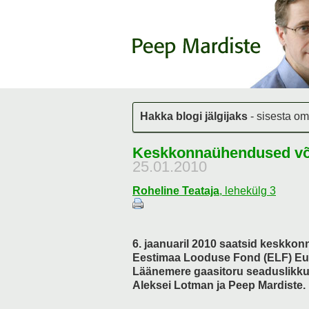
Hakka blogi jälgijaks
- sisesta om
Keskkonnaühendused võ
25.01.2010
Roheline Teataja
,
lehekülg 3
6. jaanuaril 2010 saatsid keskko
Eestimaa Looduse Fond (ELF) Eu
Läänemere gaasitoru seaduslikku
Aleksei Lotman ja Peep Mardiste.