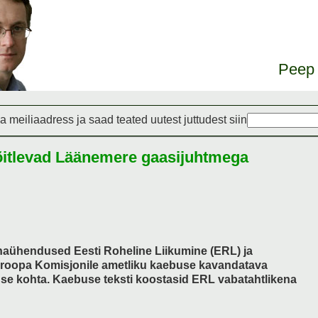
Peep 
a meiliaadress ja saad teated uutest juttudest siin
itlevad Läänemere gaasijuhtmega
nnaühendused Eesti Roheline Liikumine (ERL) ja
roopa Komisjonile ametliku kaebuse kavandatava
se kohta. Kaebuse teksti koostasid ERL vabatahtlikena