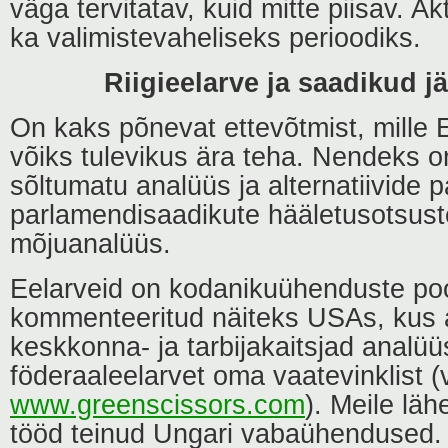
väga tervitatav, kuid mitte piisav. Ak
ka valimistevaheliseks perioodiks.
Riigieelarve ja saadikud jä
On kaks põnevat ettevõtmist, mille
võiks tulevikus ära teha. Nendeks on
sõltumatu analüüs ja alternatiivide
parlamendisaadikute hääletusotsust
mõjuanalüüs.
Eelarveid on kodanikuühenduste pool
kommenteeritud näiteks USAs, kus 
keskkonna- ja tarbijakaitsjad analüü
föderaaleelarvet oma vaatevinklist (v
www.greenscissors.com
). Meile lä
tööd teinud Ungari vabaühendused.