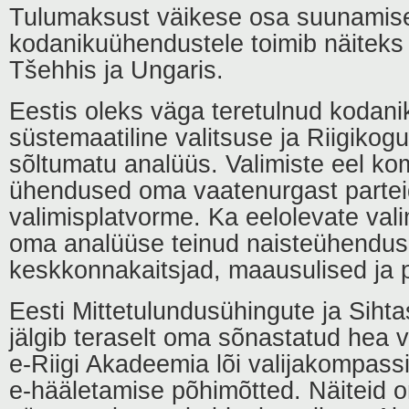
Tulumaksust väikese osa suunamis
kodanikuühendustele toimib näiteks
Tšehhis ja Ungaris.
Eestis oleks väga teretulnud kodan
süstemaatiline valitsuse ja Riigikog
sõltumatu analüüs. Valimiste eel k
ühendused oma vaatenurgast parte
valimisplatvorme. Ka eelolevate val
oma analüüse teinud naisteühendus
keskkonnakaitsjad, maausulised ja p
Eesti Mittetulundusühingute ja Sihta
jälgib teraselt oma sõnastatud hea v
e-Riigi Akadeemia lõi valijakompassi
e-hääletamise põhimõtted
. Näiteid o