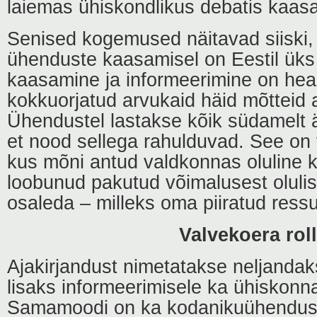
laiemas ühiskondlikus debatis kaasa
Senised kogemused näitavad siiski, e
ühenduste kaasamisel on Eestil ük
kaasamine ja informeerimine on heal
kokkuorjatud arvukaid häid mõtteid 
Ühendustel lastakse kõik südamelt ä
et nood sellega rahulduvad. See on v
kus mõni antud valdkonnas oluline
loobunud pakutud võimalusest olulis
osaleda – milleks oma piiratud ress
Valvekoera roll
Ajakirjandust nimetatakse neljandak
lisaks informeerimisele ka ühiskonna
Samamoodi on ka kodanikuühenduste 