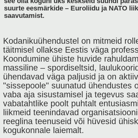
see olla koguni üks keskseid suundi päras
suurte eesmärkide – Euroliidu ja NATO lii
saavutamist.
Kodanikuühendustel on mitmeid rolle
täitmisel ollakse Eestis väga profes
Koondumine ühiste huvide rahuldami
massiline – spordiseltsid, laulukoorid
ühendavad väga paljusid ja on aktii
"sissepoole" suunatud ühendustes o
vaba aja sisustamisel ja tegevus sa
vabatahtlike poolt puhtalt entusiasm
liikmeid teenindavad organisatsioon
reeglina teenuseid või hüvesid ühis
kogukonnale laiemalt.