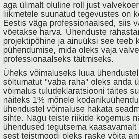
aga ülimalt oluline roll just valveko
liikmetele suunatud tegevustes on
Eestis väga professionaalsed, siis va
võetakse harva. Ühenduste rahastam
projektipõhine ja ainuüksi see teeb
pühendumise, mida oleks vaja valvek
professionaalseks täitmiseks.
Üheks võimaluseks luua ühendustele
sõltumatut "vaba raha" oleks anda ü
võimalus tuludeklaratsiooni täites s
näiteks 1% mõnele kodanikuühendus
ühendustel võimaluse hakata seadm
sihte. Nagu teiste riikide kogemus 
ühendused tegutsema kaasavamalt ja
sest teistmoodi oleks raske võita a