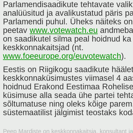
Parlamendisaadikute tehtavate vali
analüüsitud ja avalikustatud päris p
Parlamendi puhul. Üheks näiteks on
peetav
www.votewatch.eu
andmebaas
on saadikutel silma peal hoidnud ka
keskkonnakaitsjad (nt.
www.foeeurope.org/euvotewatch
).
Eestis on Riigikogu saadikute hääle
keskkonnaküsimustes viimasel 4 aas
hoidnud Erakond Eestimaa Rohelised
küsimuse alla seada ühe partei teht
sõltumatuse ning oleks kõige parem,
süstemaatilist jälgimist teostaks k
Peep Mardiste on keskkonnakaitsja, konsultant j