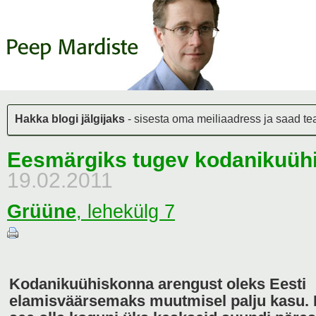
Hakka blogi jälgijaks
- sisesta oma meiliaadress ja saad teat
Eesmärgiks tugev kodanikuüh
19.02.2011
Grüüne
,
lehekülg 7
Kodanikuühiskonna arengust oleks Eesti
elamisväärsemaks muutmisel palju kasu. 