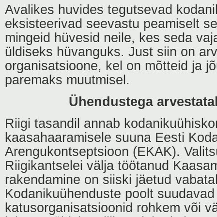
Avalikes huvides tegutsevad kodan
eksisteerivad seevastu peamiselt se
mingeid hüvesid neile, kes seda va
üldiseks hüvanguks. Just siin on arv
organisatsioone, kel on mõtteid ja 
paremaks muutmisel.
Ühendustega arvestata
Riigi tasandil annab kodanikuühisk
kaasahaaramisele suuna Eesti Kod
Arengukontseptsioon (EKAK). Valits
Riigikantselei välja töötanud Kaasa
rakendamine on siiski jäetud vabatah
Kodanikuühenduste poolt suudavad 
katusorganisatsioonid rohkem või vä