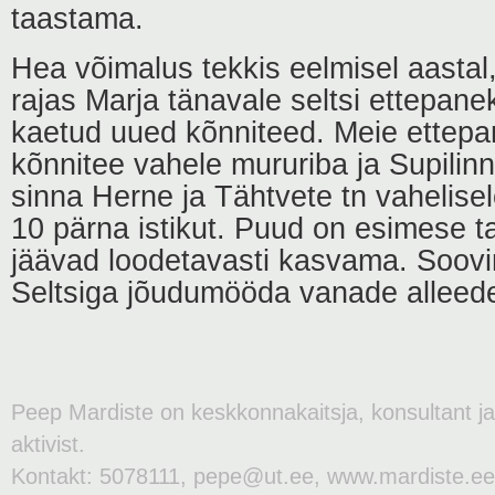
taastama.
Hea võimalus tekkis eelmisel aastal,
rajas Marja tänavale seltsi ettepan
kaetud uued kõnniteed. Meie ettepane
kõnnitee vahele mururiba ja Supilinn
sinna Herne ja Tähtvete tn vahelisel
10 pärna istikut. Puud on esimese ta
jäävad loodetavasti kasvama. Soovi
Seltsiga jõudumööda vanade alleede 
Peep Mardiste on keskkonnakaitsja, konsultant j
aktivist.
Kontakt: 5078111, pepe@ut.ee, www.mardiste.ee