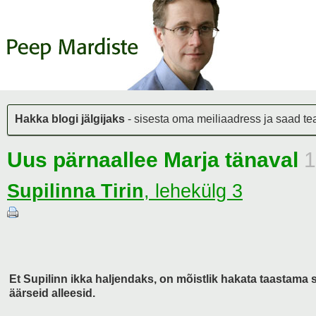
Hakka blogi jälgijaks
- sisesta oma meiliaadress ja saad teat
Uus pärnaallee Marja tänaval
1
Supilinna Tirin
,
lehekülg 3
Et Supilinn ikka haljendaks, on mõistlik hakata taastama 
äärseid alleesid.