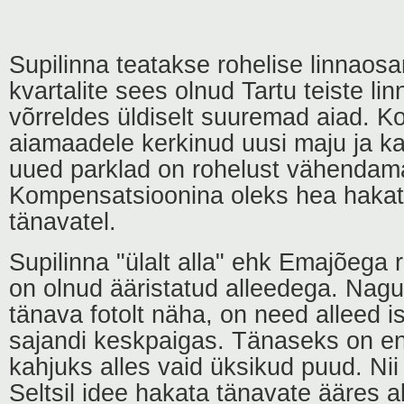
Supilinna teatakse rohelise linnaosa
kvartalite sees olnud Tartu teiste l
võrreldes üldiselt suuremad aiad. Ko
aiamaadele kerkinud uusi maju ja k
uued parklad on rohelust vähendam
Kompensatsioonina oleks hea hakat
tänavatel.
Supilinna "ülalt alla" ehk Emajõega 
on olnud ääristatud alleedega. Nagu
tänava fotolt näha, on need alleed is
sajandi keskpaigas. Tänaseks on en
kahjuks alles vaid üksikud puud. Nii
Seltsil idee hakata tänavate ääres 